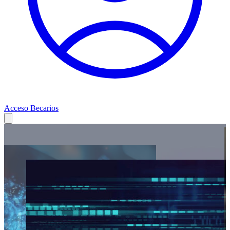
Acceso Becarios
Fundación
Alfonso
Martín
Escudero