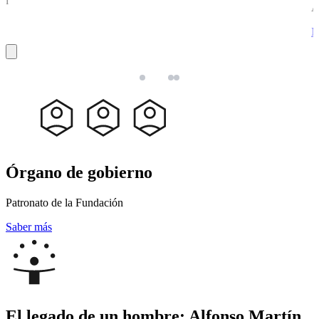
en
A
M
Órgano de gobierno
Patronato de la Fundación
Saber más
El legado de un hombre: Alfonso Martín